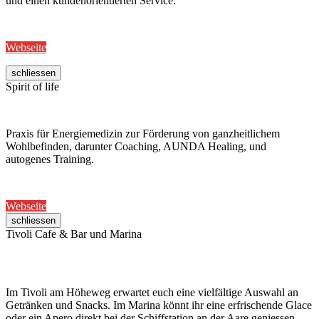
und einen kundenorientierten Service.
Webseite
schliessen
Spirit of life
Praxis für Energiemedizin zur Förderung von ganzheitlichem
Wohlbefinden, darunter Coaching, AUNDA Healing, und
autogenes Training.
Webseite
schliessen
Tivoli Cafe & Bar und Marina
Im Tivoli am Höheweg erwartet euch eine vielfältige Auswahl an
Getränken und Snacks. Im Marina könnt ihr eine erfrischende Glace
oder ein Apero direkt bei der Schiffstation an der Aare geniessen.