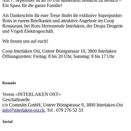
Am 7. September ist ab 10 Uhr ausserdem JaMaDu zu Besuch –
Ein Spass für die ganze Familie!
Als Dankeschön für eure Treue findet ihr exklusive Superpunkte-
Bons in eurem Briefkasten und attraktive Angebote im Coop
Restaurant, bei Roro Herrenmode Interlaken, der Dropa Drogerie
und Vögeli Elektrogeschäft.
Wir freuen uns auf euch!
Coop Interlaken Ost, Untere Bönigstrasse 10, 3800 Interlaken
Öffnungszeiten: Freitag: 8 bis 20 Uhr, Samstag: 8 bis 17 Uhr
Kontakt
Verein «INTERLAKEN OST»
Geschäftsstelle
c/o CommInt GmbH, Untere Bönigstrasse 9, 3800 Interlaken-Ost
info@interlaken-ost.ch
, Tel . 079 276 52 33
Social