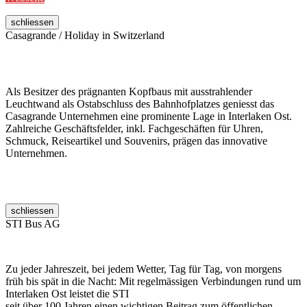
schliessen
Casagrande / Holiday in Switzerland
Als Besitzer des prägnanten Kopfbaus mit ausstrahlender
Leuchtwand als Ostabschluss des Bahnhofplatzes geniesst das
Casagrande Unternehmen eine prominente Lage in Interlaken Ost.
Zahlreiche Geschäftsfelder, inkl. Fachgeschäften für Uhren,
Schmuck, Reiseartikel und Souvenirs, prägen das innovative
Unternehmen.
schliessen
STI Bus AG
Zu jeder Jahreszeit, bei jedem Wetter, Tag für Tag, von morgens
früh bis spät in die Nacht: Mit regelmässigen Verbindungen rund um
Interlaken Ost leistet die STI
seit über 100 Jahren einen wichtigen Beitrag zum öffentlichen