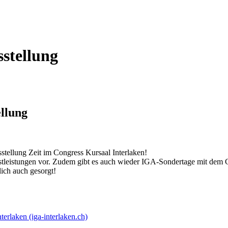
stellung
llung
stellung
Zeit im
Congress Kursaal Interlaken
!
stleistungen vor. Zudem gibt es auch wieder IGA-Sondertage mit dem 
lich auch gesorgt!
erlaken (iga-interlaken.ch)