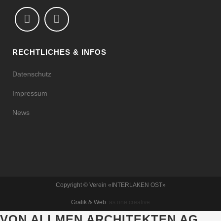
RECHTLICHES & INFOS
Datenschutz
Impressum
News
Copyright © Verein «INTERLAKEN OST»
Grafik & Web:
as one creative
VON ALLMEN ARCHITEKTEN AG