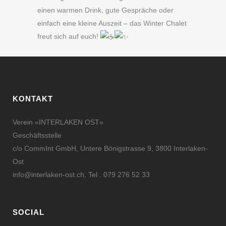
einen warmen Drink, gute Gespräche oder
einfach eine kleine Auszeit – das Winter Chalet
freut sich auf euch!
KONTAKT
Verein «INTERLAKEN OST»
Geschäftsstelle
c/o CommInt GmbH, Untere Bönigstrasse 9, 3800 Interlaken-
Ost
info@interlaken-ost.ch
, Tel . 079 276 52 33
SOCIAL