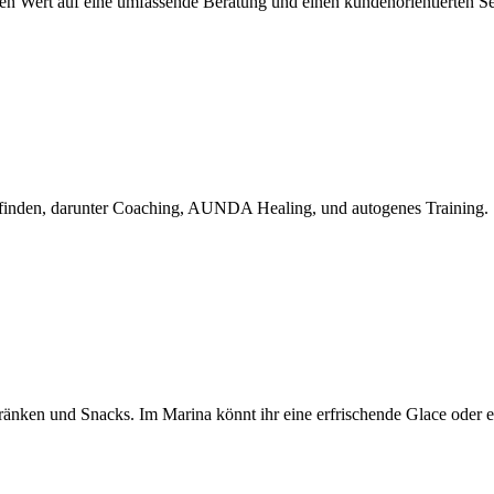
sen Wert auf eine umfassende Beratung und einen kundenorientierten Se
efinden, darunter Coaching, AUNDA Healing, und autogenes Training.
änken und Snacks. Im Marina könnt ihr eine erfrischende Glace oder ein