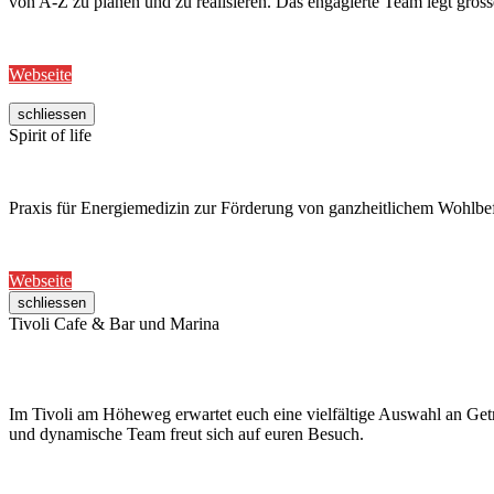
von A-Z zu planen und zu realisieren. Das engagierte Team legt gros
Webseite
schliessen
Spirit of life
Praxis für Energiemedizin zur Förderung von ganzheitlichem Wohlb
Webseite
schliessen
Tivoli Cafe & Bar und Marina
Im Tivoli am Höheweg erwartet euch eine vielfältige Auswahl an Getr
und dynamische Team freut sich auf euren Besuch.