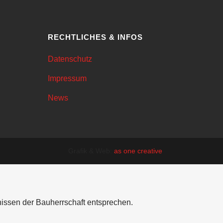
RECHTLICHES & INFOS
Datenschutz
Impressum
News
Grafik & Web:
as one creative
nissen der Bauherrschaft entsprechen.