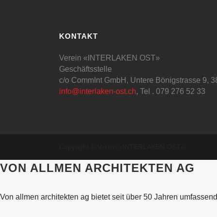
KONTAKT
Verein «INTERLAKEN OST»
Geschäftsstelle
c/o CommInt GmbH, Untere Bönigstrasse 9, 38
info@interlaken-ost.ch
, Tel . 079 276 52 33
Copyright © Verein «INTERLAKEN OST»
VON ALLMEN ARCHITEKTEN AG
Von allmen architekten ag bietet seit über 50 Jahren umfasse