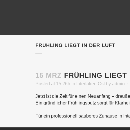
FRÜHLING LIEGT IN DER LUFT
15 MRZ
FRÜHLING LIEGT 
Posted at 15:26h
in
Interlaken Ost
by
admin
Jetzt ist die Zeit für einen Neuanfang – drau
Ein gründlicher Frühlingsputz sorgt für Klarhei
Für ein professionell sauberes Zuhause in In