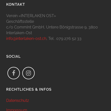
KONTAKT
Verein «INTERLAKEN OST»
Geschäftsstelle
c/o CommInt GmbH, Untere Bönigstrasse 9, 3800
Interlaken-Ost
info@interlaken-ost.ch
, Tel . 079 276 52 33
SOCIAL
RECHTLICHES & INFOS
Datenschutz
Impressum