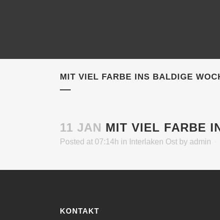
MIT VIEL FARBE INS BALDIGE WO
11 JAN
MIT VIEL FARBE 
Posted at 07:14h
in
Interlaken Ost
by
admin
KONTAKT