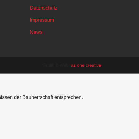
Datenschutz
Impressum
News
Grafik & Web:
as one creative
nissen der Bauherrschaft entsprechen.