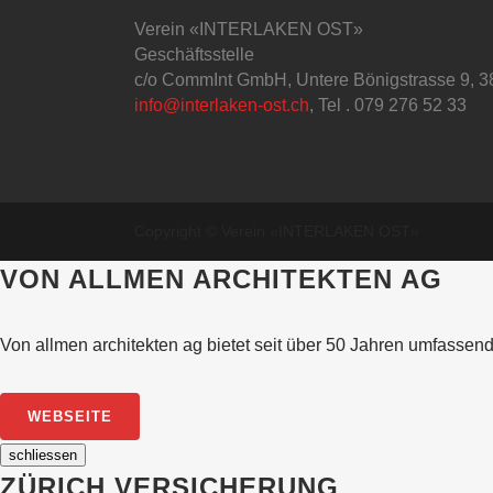
Verein «INTERLAKEN OST»
Geschäftsstelle
c/o CommInt GmbH, Untere Bönigstrasse 9, 38
info@interlaken-ost.ch
, Tel . 079 276 52 33
Copyright © Verein «INTERLAKEN OST»
VON ALLMEN ARCHITEKTEN AG
Von allmen architekten ag bietet seit über 50 Jahren umfasse
WEBSEITE
schliessen
ZÜRICH VERSICHERUNG