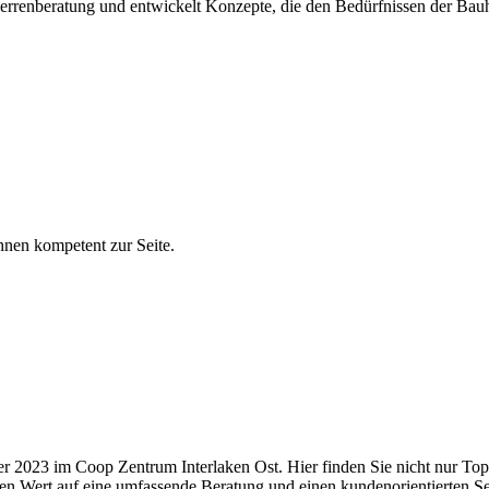
herrenberatung und entwickelt Konzepte, die den Bedürfnissen der Bauh
hnen kompetent zur Seite.
er 2023 im Coop Zentrum Interlaken Ost. Hier finden Sie nicht nur To
sen Wert auf eine umfassende Beratung und einen kundenorientierten Se