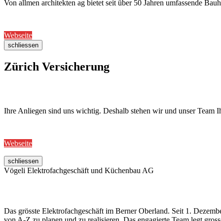
Von allmen architekten ag bietet seit über 50 Jahren umfassende Bau
Webseite
schliessen
Zürich Versicherung
Ihre Anliegen sind uns wichtig. Deshalb stehen wir und unser Team I
Webseite
schliessen
Vögeli Elektrofachgeschäft und Küchenbau AG
Das grösste Elektrofachgeschäft im Berner Oberland. Seit 1. Dezemb
von A-Z zu planen und zu realisieren. Das engagierte Team legt gros