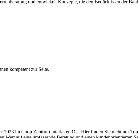
herrenberatung und entwickelt Konzepte, die den Bedürfnissen der Bauh
hnen kompetent zur Seite.
er 2023 im Coop Zentrum Interlaken Ost. Hier finden Sie nicht nur To
sen Wert auf eine umfassende Beratung und einen kundenorientierten Se