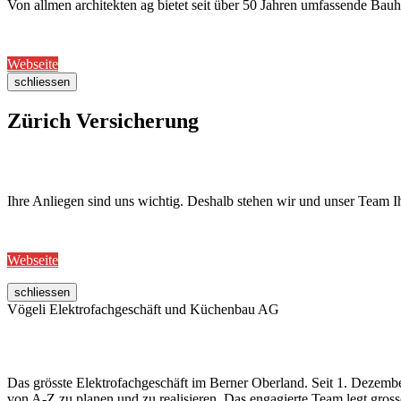
Von allmen architekten ag bietet seit über 50 Jahren umfassende Bau
Webseite
schliessen
Zürich Versicherung
Ihre Anliegen sind uns wichtig. Deshalb stehen wir und unser Team I
Webseite
schliessen
Vögeli Elektrofachgeschäft und Küchenbau AG
Das grösste Elektrofachgeschäft im Berner Oberland. Seit 1. Dezemb
von A-Z zu planen und zu realisieren. Das engagierte Team legt gros