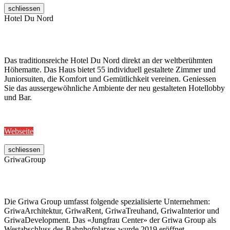
schliessen
Hotel Du Nord
Das traditionsreiche Hotel Du Nord direkt an der weltberühmten
Höhematte. Das Haus bietet 55 individuell gestaltete Zimmer und
Juniorsuiten, die Komfort und Gemütlichkeit vereinen. Geniessen
Sie das aussergewöhnliche Ambiente der neu gestalteten Hotellobby
und Bar.
Webseite
schliessen
GriwaGroup
Die Griwa Group umfasst folgende spezialisierte Unternehmen:
GriwaArchitektur, GriwaRent, GriwaTreuhand, GriwaInterior und
GriwaDevelopment. Das «Jungfrau Center» der Griwa Group als
Westabschluss des Bahnhofplatzes wurde 2019 eröffnet.