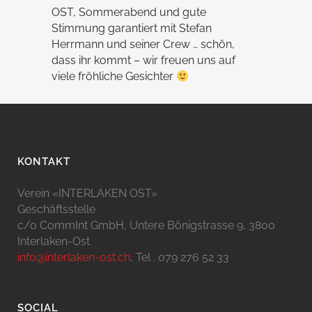
OST, Sommerabend und gute
Stimmung garantiert mit Stefan
Herrmann und seiner Crew … schön,
dass ihr kommt – wir freuen uns auf
viele fröhliche Gesichter
KONTAKT
Verein «INTERLAKEN OST»
Geschäftsstelle
c/o CommInt GmbH, Untere Bönigstrasse 9, 3800
Interlaken-Ost
info@interlaken-ost.ch
, Tel . 079 276 52 33
SOCIAL