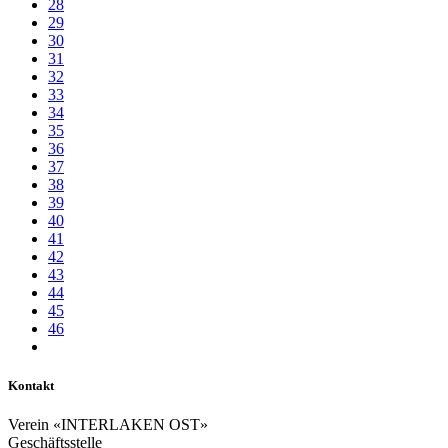
28
29
30
31
32
33
34
35
36
37
38
39
40
41
42
43
44
45
46
Kontakt
Verein «INTERLAKEN OST»
Geschäftsstelle